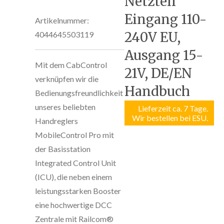
Netzteil
Eingang 110-
Artikelnummer:
240V EU,
4044645503119
Ausgang 15-
Mit dem CabControl
21V, DE/EN
verknüpfen wir die
Handbuch
Bedienungsfreundlichkeit
unseres beliebten
Lieferzeit ca. 7 Tage.
Wir bestellen bei ESU.
Handreglers
MobileControl Pro mit
der Basisstation
Integrated Control Unit
(ICU), die neben einem
leistungsstarken Booster
eine hochwertige DCC
Zentrale mit Railcom®