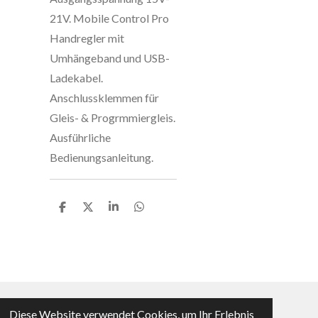
21V. Mobile Control Pro
Handregler mit
Umhängeband und USB-
Ladekabel.
Anschlussklemmen für
Gleis- & Progrmmiergleis.
Ausführliche
Bedienungsanleitung.
T
T
T
T
e
e
e
e
i
i
i
i
l
l
l
l
e
e
e
e
n
n
n
n
Diese Website verwendet Cookies, um Ihr Erlebnis