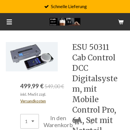
Schnelle Lieferung
Zum
Hauptinhalt
springen
ESU 50311
Cab Control
DCC
Digitalsyste
499,99 €
549,00 €
m, mit
inkl. MwSt zzgl.
Mobile
Versandkosten
Control Pro,
In den
6A, Set mit
Warenkorb