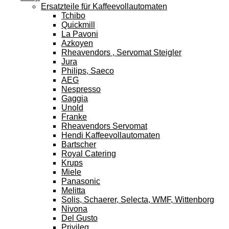
Ersatzteile für Kaffeevollautomaten
Tchibo
Quickmill
La Pavoni
Azkoyen
Rheavendors , Servomat Steigler
Jura
Philips, Saeco
AEG
Nespresso
Gaggia
Unold
Franke
Rheavendors Servomat
Hendi Kaffeevollautomaten
Bartscher
Royal Catering
Krups
Miele
Panasonic
Melitta
Solis, Schaerer, Selecta, WMF, Wittenborg
Nivona
Del Gusto
Privileg