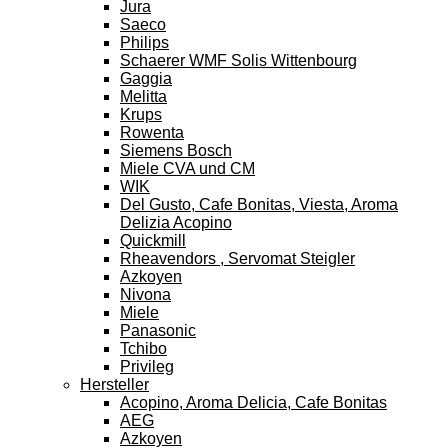
Jura
Saeco
Philips
Schaerer WMF Solis Wittenbourg
Gaggia
Melitta
Krups
Rowenta
Siemens Bosch
Miele CVA und CM
WIK
Del Gusto, Cafe Bonitas, Viesta, Aroma
Delizia Acopino
Quickmill
Rheavendors , Servomat Steigler
Azkoyen
Nivona
Miele
Panasonic
Tchibo
Privileg
Hersteller
Acopino, Aroma Delicia, Cafe Bonitas
AEG
Azkoyen