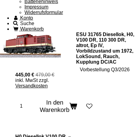
Batteriehinweis
Impressum
Widerrufsformular
Konto
Suche
Warenkorb
ESU 31765 Diesellok, H0,
V100 DR, 110 300 DR,
altrot, Ep IV,
Vorbildzustand um 1972,
LokSound, Rauch,
Kupplung DC/AC
Vorbestellung Q3/2026
445,00 €
479,00 €
inkl. MwSt zzgl.
Versandkosten
In den
Warenkorb
H0 Diesellok V100 DR –