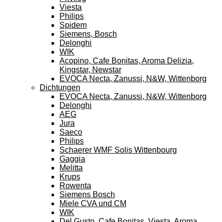
Viesta
Philips
Spidem
Siemens, Bosch
Delonghi
WIK
Acopino, Cafe Bonitas, Aroma Delizia,
Kingstar, Newstar
EVOCA Necta, Zanussi, N&W, Wittenborg
Dichtungen
EVOCA Necta, Zanussi, N&W, Wittenborg
Delonghi
AEG
Jura
Saeco
Philips
Schaerer WMF Solis Wittenbourg
Gaggia
Melitta
Krups
Rowenta
Siemens Bosch
Miele CVA und CM
WIK
Del Gusto, Cafe Bonitas, Viesta, Aroma