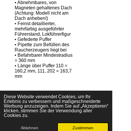
• Abnehmbares, von
Magneten gehaltenes Dach
(Achtung: Modell nicht am
Dach anheben!)
• Feinst detaillierter,
mehrfarbig ausgeführter
Führerstand, Lokführerfigur
• Gefederte Puffer
• Pipette zum Befüllen des
Raucherzeugers liegt bei
• Befahrbarer Mindestradius
= 360 mm
• Länge über Puffer 110 =
160,2 mm, 111, 202 = 163,7
mm
Diese Website verwendet Cookies, um Ihr
T
T
T
T
Erlebnis zu verbessern und maßgeschneiderte
e
e
e
e
Werbung anzuzeigen. Indem Sie auf „Akzeptieren“
i
i
i
i
klicken, stimmen Sie der Verwendung aller
l
l
l
l
Cookies zu.
e
e
e
e
Vertrag widerrufen
n
n
n
n
Ablehnen
Zustimmen
© 2025 - 2026 KMS-Shop