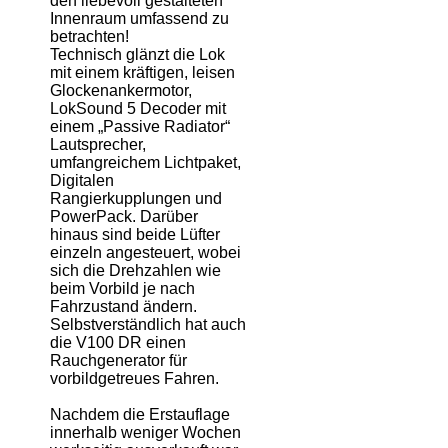
den liebevoll gestalteten
Innenraum umfassend zu
betrachten!
Technisch glänzt die Lok
mit einem kräftigen, leisen
Glockenankermotor,
LokSound 5 Decoder mit
einem „Passive Radiator“
Lautsprecher,
umfangreichem Lichtpaket,
Digitalen
Rangierkupplungen und
PowerPack. Darüber
hinaus sind beide Lüfter
einzeln angesteuert, wobei
sich die Drehzahlen wie
beim Vorbild je nach
Fahrzustand ändern.
Selbstverständlich hat auch
die V100 DR einen
Rauchgenerator für
vorbildgetreues Fahren.
Nachdem die Erstauflage
innerhalb weniger Wochen