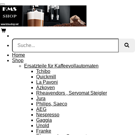
Zum
Hauptinhalt
springen
Home
Shop
Ersatzteile für Kaffeevollautomaten
Tchibo
Quickmill
La Pavoni
Azkoyen
Rheavendors , Servomat Steigler
Jura
Philips, Saeco
AEG
Nespresso
Gaggia
Unold
Franke