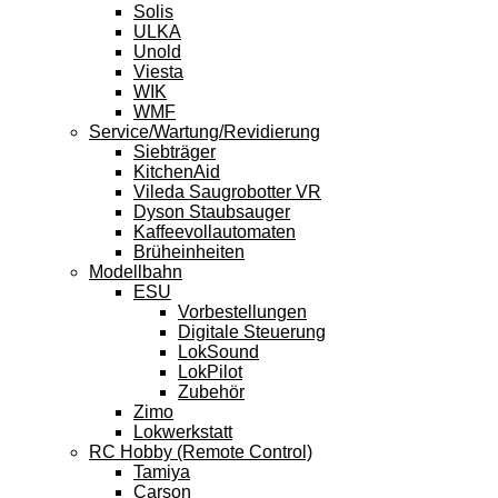
Solis
ULKA
Unold
Viesta
WIK
WMF
Service/Wartung/Revidierung
Siebträger
KitchenAid
Vileda Saugrobotter VR
Dyson Staubsauger
Kaffeevollautomaten
Brüheinheiten
Modellbahn
ESU
Vorbestellungen
Digitale Steuerung
LokSound
LokPilot
Zubehör
Zimo
Lokwerkstatt
RC Hobby (Remote Control)
Tamiya
Carson