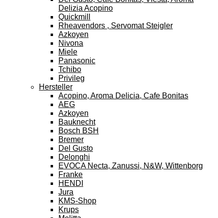
Delizia Acopino
Quickmill
Rheavendors , Servomat Steigler
Azkoyen
Nivona
Miele
Panasonic
Tchibo
Privileg
Hersteller
Acopino, Aroma Delicia, Cafe Bonitas
AEG
Azkoyen
Bauknecht
Bosch BSH
Bremer
Del Gusto
Delonghi
EVOCA Necta, Zanussi, N&W, Wittenborg
Franke
HENDI
Jura
KMS-Shop
Krups