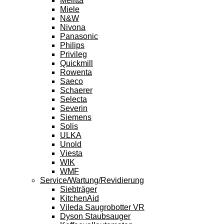
Melitta
Miele
N&W
Nivona
Panasonic
Philips
Privileg
Quickmill
Rowenta
Saeco
Schaerer
Selecta
Severin
Siemens
Solis
ULKA
Unold
Viesta
WIK
WMF
Service/Wartung/Revidierung
Siebträger
KitchenAid
Vileda Saugrobotter VR
Dyson Staubsauger