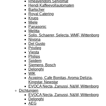
Rheavendors Servomat
Hendi Kaffeevollautomaten
Bartscher
Royal Catering
Krups
Miele
Panasonic
Melitta
Solis, Schaerer, Selecta, WMF, Wittenborg
Nivona
Del Gusto
Privileg
Viesta
Philips
Spidem
Siemens, Bosch
Delonghi
WIK
Acopino, Cafe Bonitas, Aroma Delizia,
Kingstar, Newstar
EVOCA Necta, Zanussi, N&W, Wittenborg
Dichtungen
EVOCA Necta, Zanussi, N&W, Wittenborg
Delonghi
AEG