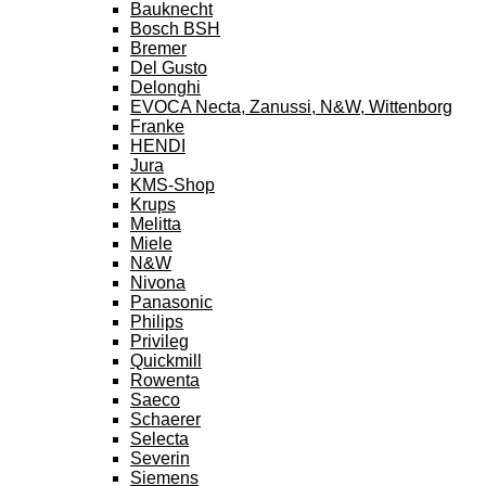
Bauknecht
Bosch BSH
Bremer
Del Gusto
Delonghi
EVOCA Necta, Zanussi, N&W, Wittenborg
Franke
HENDI
Jura
KMS-Shop
Krups
Melitta
Miele
N&W
Nivona
Panasonic
Philips
Privileg
Quickmill
Rowenta
Saeco
Schaerer
Selecta
Severin
Siemens