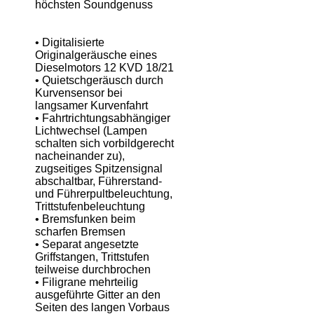
höchsten Soundgenuss
• Digitalisierte
Originalgeräusche eines
Dieselmotors 12 KVD 18/21
• Quietschgeräusch durch
Kurvensensor bei
langsamer Kurvenfahrt
• Fahrtrichtungsabhängiger
Lichtwechsel (Lampen
schalten sich vorbildgerecht
nacheinander zu),
zugseitiges Spitzensignal
abschaltbar, Führerstand-
und Führerpultbeleuchtung,
Trittstufenbeleuchtung
• Bremsfunken beim
scharfen Bremsen
• Separat angesetzte
Griffstangen, Trittstufen
teilweise durchbrochen
• Filigrane mehrteilig
ausgeführte Gitter an den
Seiten des langen Vorbaus